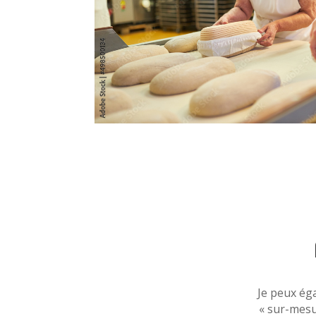
Je peux ég
« sur-mesu