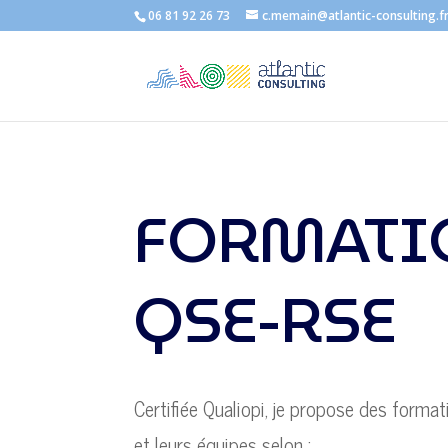
06 81 92 26 73
c.memain@atlantic-consulting.f
FORMATI
QSE-RSE
Certifiée Qualiopi, je propose des format
et leurs équipes selon :