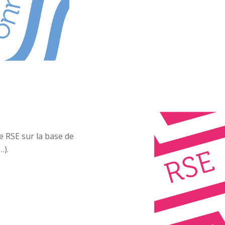
 RSE sur la base de
…).