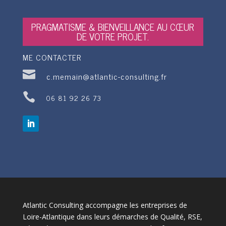
PRAGMATISME & BIENVEILLANCE AU CŒUR
DE VOTRE PROJET.
ME CONTACTER

c.memain@atlantic-consulting.fr

06 81 92 26 73
Atlantic Consulting accompagne les entreprises de
Loire-Atlantique dans leurs démarches de Qualité, RSE,