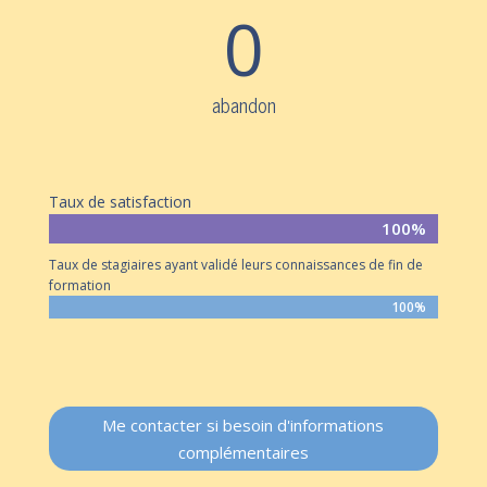
0
abandon
Taux de satisfaction
100%
100%
Taux de stagiaires ayant validé leurs connaissances de fin de
formation
100%
100%
Me contacter si besoin d'informations
complémentaires