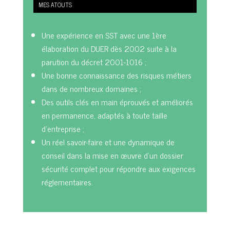
MES ATOUTS
Une expérience en SST avec une 1ère
élaboration du DUER dès 2002 suite à la
parution du décret 2001-1016 ;
Une bonne connaissance des risques métiers
dans de nombreux domaines ;
Des outils clés en main éprouvés et améliorés
en permanence, adaptés à toute taille
d’entreprise ;
Un réel savoir-faire et une dynamique de
conseil dans la mise en œuvre d’un dossier
sécurité complet pour répondre aux exigences
réglementaires.