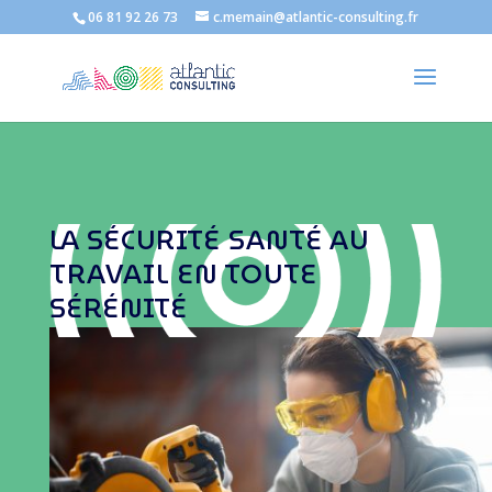
06 81 92 26 73
c.memain@atlantic-consulting.fr
LA SÉCURITÉ SANTÉ AU
TRAVAIL EN TOUTE
SÉRÉNITÉ